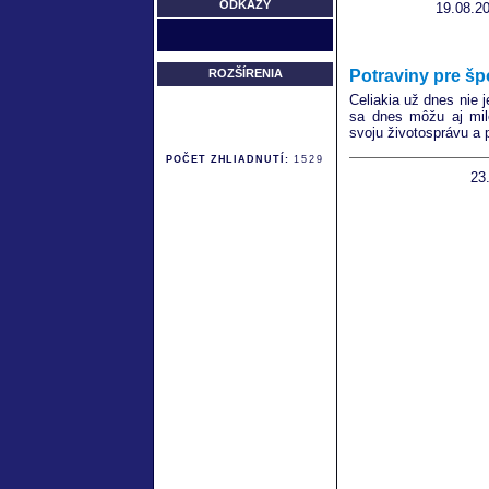
ODKAZY
19.08.2
ROZŠÍRENIA
Potraviny pre šp
Celiakia už dnes ni
sa dnes môžu aj mil
svoju životosprávu a
POČET ZHLIADNUTÍ:
1529
23