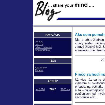
Ako som pomohol
NAVIGÁCIA
Nie je určite žiadnou
domov
stravy nielen väčšin
rss/xml
zdravý životný štýl. 
odkaz autorovi
blog.portal.sk
aj nejaké zdravotné 
20
TÉMY
Auto-moto
Fitness
Prečo sa hodí ma
Už viac ráz sa to s
ARCHÍV
výberom a uskutočňo
prípade, na počiatku 
2027
«« 2026
2028 »»
auta – najvernejšieh
poučeniach od inýc
zachránilo kožu.